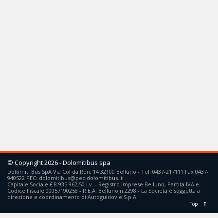
© Copyright 2026 - Dolomitibus spa
Dolomiti Bus SpA Via Col da Ren, 14 32100 Belluno - Tel. 0437-217111 Fax 0437-
940522 PEC:
dolomitibus@pec.dolomitibus.it
Capitale Sociale € 8.935.962,50 i.v. - Registro Imprese Belluno, Partita IVA e
Codice Fiscale 00057190258 - R.E.A. Belluno n.2298 - La Società è soggetta a
direzione e coordinamento di Autoguidovie S.p.A.
Top